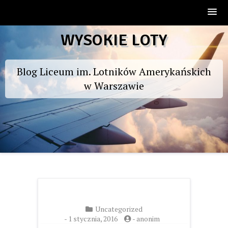
Skip
WYSOKIE LOTY
to
content
Blog Liceum im. Lotników Amerykańskich
w Warszawie
Uncategorized
-
1 stycznia, 2016
-
anonim