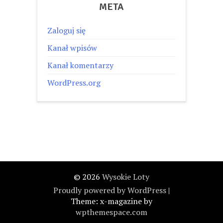
META
Zaloguj się
Kanał wpisów
Kanał komentarzy
WordPress.org
© 2026
Wysokie Loty
Proudly powered by WordPress
|
Theme: x-magazine by
wpthemespace.com