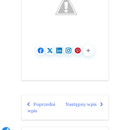
Poprzedni
Następny wpis
Nawigacja
wpis
wpisu