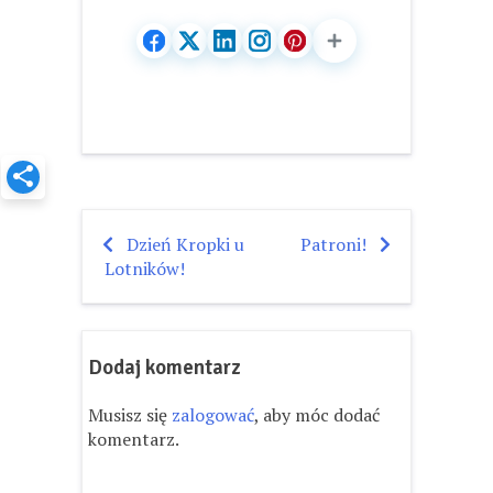
Dzień Kropki u
Patroni!
Nawigacja
Lotników!
wpisu
Dodaj komentarz
Musisz się
zalogować
, aby móc dodać
komentarz.