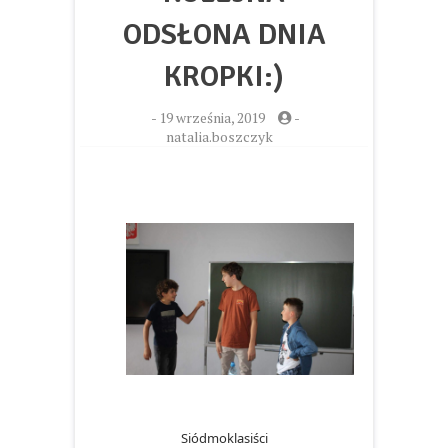
ODSŁONA DNIA
KROPKI:)
-
19 września, 2019
-
natalia.boszczyk
Siódmoklasiści