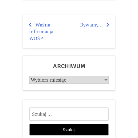
Ważna
Bywamy…
Nawigacja
informacja –
wpisu
WOŚP!
ARCHIWUM
Archiwum
Szukaj: