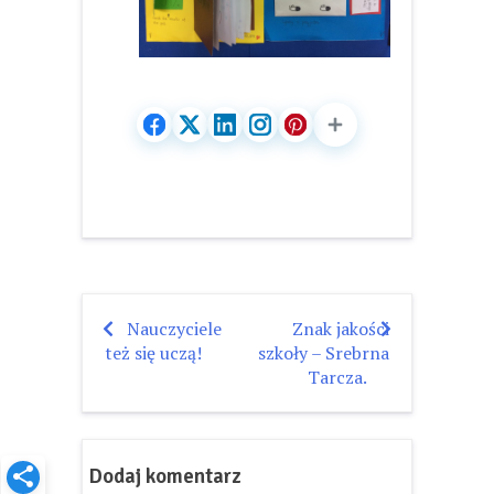
Nauczyciele
Znak jakości
Nawigacja
też się uczą!
szkoły – Srebrna
wpisu
Tarcza.
Dodaj komentarz