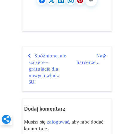
Spóźnione, ale
Nasi
Nawigacja
szczere –
harcerze…
wpisu
gratulacje dla
nowych władz
SU!
Dodaj komentarz
Musisz się
zalogować
, aby móc dodać
komentarz.