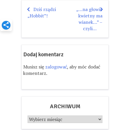
Dziś rządzi
„…na głowie
Nawigacja
„Hobbit”!
kwietny ma
wpisu
wianek…” –
czyli…
Dodaj komentarz
Musisz się
zalogować
, aby móc dodać
komentarz.
ARCHIWUM
Archiwum