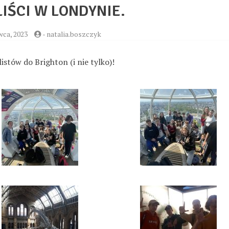
LIŚCI W LONDYNIE.
wca, 2023
-
natalia.boszczyk
listów do Brighton (i nie tylko)!