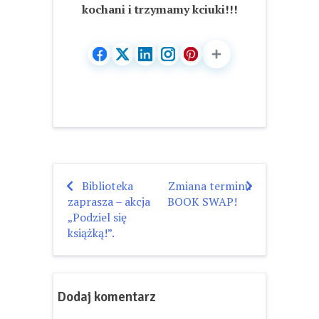
kochani i trzymamy kciuki!!!
Biblioteka
Zmiana terminu
Nawigacja
zaprasza – akcja
BOOK SWAP!
wpisu
„Podziel się
książką!”.
Dodaj komentarz