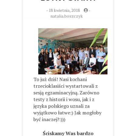
-
18 kwietnia, 2018
-
natalia.boszczyk
To już dziś! Nasi kochani
trzecioklasiści wystartowali z
sesją egzaminacyjną. Zarówno
testy z historii i wosu, jak i z
języka polskiego uznali za
wyjątkowo łatwe:) Jak mogłoby
być inaczej?:)))
Ściskamy Was bardzo