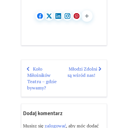
Koło
Młodzi Zdolni –
Nawigacja
Miłośników
są wśród nas!
wpisu
Teatru – gdzie
bywamy?
Dodaj komentarz
Musisz się
zalogować
, aby móc dodać