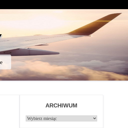
Y
e
ARCHIWUM
Archiwum