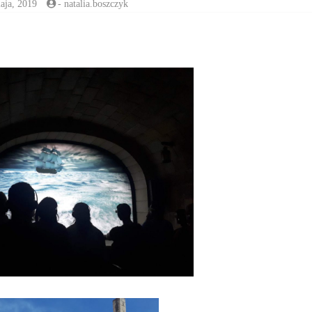
aja, 2019
-
natalia.boszczyk