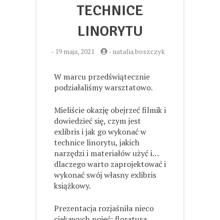
TECHNICE
LINORYTU
-
19 maja, 2021
-
natalia.boszczyk
W marcu przedświątecznie
podziałaliśmy warsztatowo.
Mieliście okazję obejrzeć filmik i
dowiedzieć się, czym jest
exlibris i jak go wykonać w
technice linorytu, jakich
narzędzi i materiałów użyć i…
dlaczego warto zaprojektować i
wykonać swój własny exlibris
książkowy.
Prezentacja rozjaśniła nieco
ciekawych pojęć: floratura