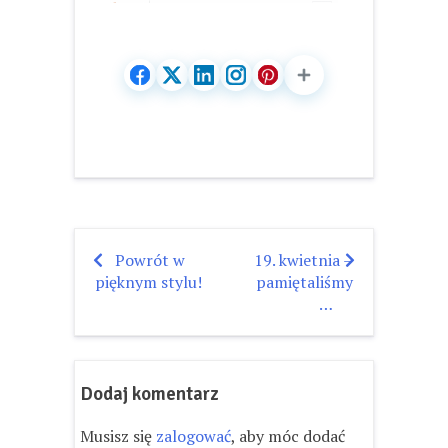
Powrót w
19. kwietnia –
Nawigacja
pięknym stylu!
pamiętaliśmy
wpisu
…
Dodaj komentarz
Musisz się
zalogować
, aby móc dodać