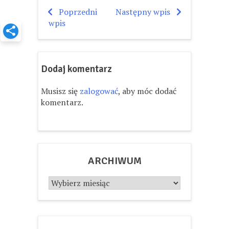
Poprzedni
Następny wpis
Nawigacja
wpis
wpisu
Dodaj komentarz
Musisz się
zalogować
, aby móc dodać
komentarz.
ARCHIWUM
Archiwum