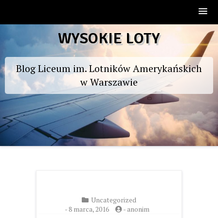
Skip
WYSOKIE LOTY
to
content
Blog Liceum im. Lotników Amerykańskich
w Warszawie
Uncategorized
-
8 marca, 2016
-
anonim