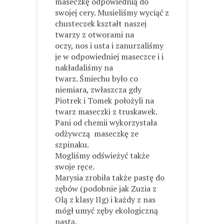
maseczkę odpowiednią do
swojej cery. Musieliśmy wyciąć z
chusteczek kształt naszej
twarzy z otworami na
oczy, nos i usta i zanurzaliśmy
je w odpowiedniej maseczce i i
nakładaliśmy na
twarz. Śmiechu było co
niemiara, zwłaszcza gdy
Piotrek i Tomek położyli na
twarz maseczki z truskawek.
Pani od chemii wykorzystała
odżywczą
maseczkę ze
szpinaku.
Mogliśmy odświeżyć także
swoje ręce.
Marysia zrobiła także pastę do
zębów (podobnie jak Zuzia z
Olą z klasy IIg) i każdy z nas
mógł umyć zęby ekologiczną
pastą.