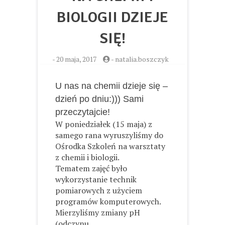
BIOLOGII DZIEJE
SIĘ!
-
20 maja, 2017
-
natalia.boszczyk
U nas na chemii dzieje się –
dzień po dniu:))) Sami
przeczytajcie!
W poniedziałek (15 maja) z
samego rana wyruszyliśmy do
Ośrodka Szkoleń na warsztaty
z chemii i biologii.
Tematem zajęć było
wykorzystanie technik
pomiarowych z użyciem
programów komputerowych.
Mierzyliśmy zmiany pH
(odczynu