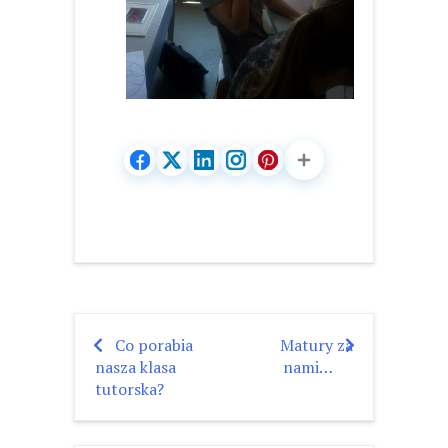
Co porabia
Matury za
Nawigacja
nasza klasa
nami…
wpisu
tutorska?