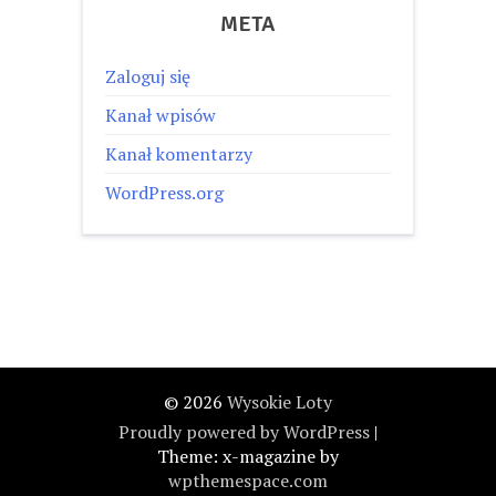
META
Zaloguj się
Kanał wpisów
Kanał komentarzy
WordPress.org
© 2026
Wysokie Loty
Proudly powered by WordPress
|
Theme: x-magazine by
wpthemespace.com