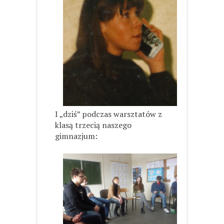
I „dziś” podczas warsztatów z
klasą trzecią naszego
gimnazjum: