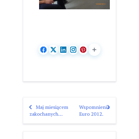
Maj miesiącem
Wspomnienia
Nawigacja
zakochanych…
Euro 2012.
wpisu