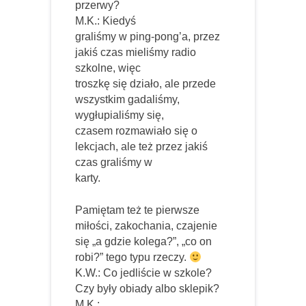
przerwy?
M.K.: Kiedyś
graliśmy w ping-pong’a, przez
jakiś czas mieliśmy radio
szkolne, więc
troszkę się działo, ale przede
wszystkim gadaliśmy,
wygłupialiśmy się,
czasem rozmawiało się o
lekcjach, ale też przez jakiś
czas graliśmy w
karty.
Pamiętam też te pierwsze
miłości, zakochania, czajenie
się „a gdzie kolega?”, „co on
robi?” tego typu rzeczy.
K.W.: Co jedliście w szkole?
Czy były obiady albo sklepik?
M.K.: