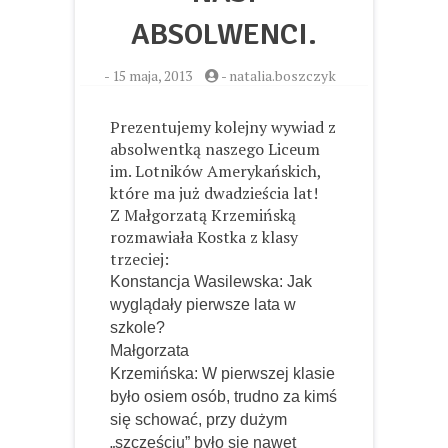
ABSOLWENCI.
-
15 maja, 2013
-
natalia.boszczyk
Prezentujemy kolejny wywiad z
absolwentką naszego Liceum
im. Lotników Amerykańskich,
które ma już dwadzieścia lat!
Z Małgorzatą Krzemińską
rozmawiała Kostka z klasy
trzeciej:
Konstancja Wasilewska: Jak
wyglądały pierwsze lata w
szkole?
Małgorzata
Krzemińska: W pierwszej klasie
było osiem osób, trudno za kimś
się schować, przy dużym
„szczęściu” było się nawet