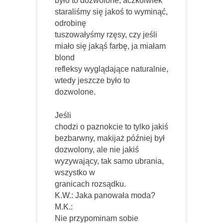
było to dozwolone, aczkolwiek
staraliśmy się jakoś to wyminąć,
odrobinę
tuszowałyśmy rzęsy, czy jeśli
miało się jakąś farbę, ja miałam
blond
refleksy wyglądające naturalnie,
wtedy jeszcze było to
dozwolone.
Jeśli
chodzi o paznokcie to tylko jakiś
bezbarwny, makijaż później był
dozwolony, ale nie jakiś
wyzywający, tak samo ubrania,
wszystko w
granicach rozsądku.
K.W.: Jaka panowała moda?
M.K.:
Nie przypominam sobie