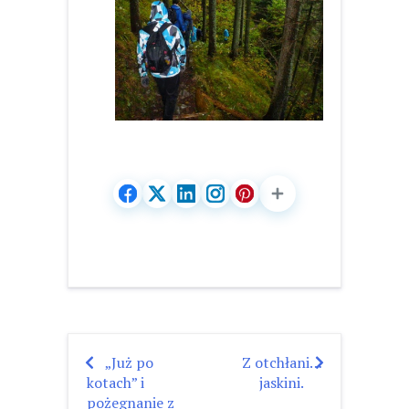
„Już po
Z otchłani…
Nawigacja
kotach” i
jaskini.
wpisu
pożegnanie z