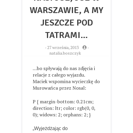
WARSZAWIE, A MY
JESZCZE POD
TATRAMI…
-
27 września, 2013
-
natalia.boszczyk
…bo spływają do nas zdjęcia i
relacje z całego wyjazdu.
Maciek wspomina wycieczkę do
Murowańca przez Nosal:
P { margin-bottom: 0.21cm;
direction: ltr; color: rgb(0, 0,
0); widows: 2; orphans: 2; }
„Wyjeżdżając do