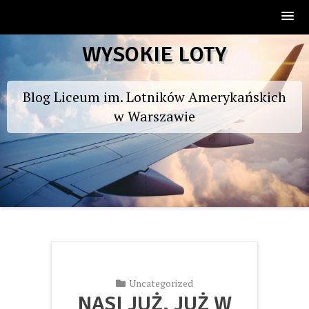
Skip
WYSOKIE LOTY
to
content
Blog Liceum im. Lotników Amerykańskich
w Warszawie
Uncategorized
NASI JUŻ, JUŻ W