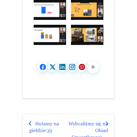
Hulamy na
Wybraliśmy się na
Nawigacja
giełdzie;)))
Obiad