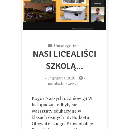
Uncategorized
NASI LICEALIŚCI
SZKOLĄ…
-
17 grudnia, 2020
-
natalia.boszczyk
Kogo? Naszych uczniów!:)) W
listopadzie, odbyły się
warsztaty edukacyjne w
klasach ósmych nt. Budżetu
Obywatelskiego. Prowadzili je