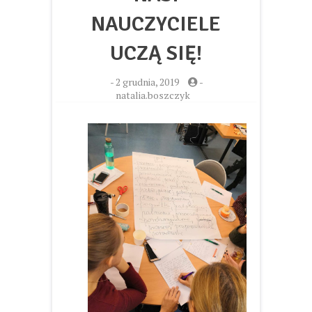
NAUCZYCIELE
UCZĄ SIĘ!
-
2 grudnia, 2019
-
natalia.boszczyk