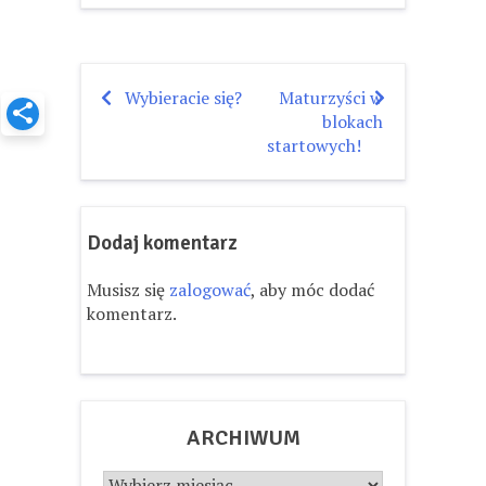
Wybieracie się?
Maturzyści w
Nawigacja
blokach
wpisu
startowych!
Dodaj komentarz
Musisz się
zalogować
, aby móc dodać
komentarz.
ARCHIWUM
Archiwum