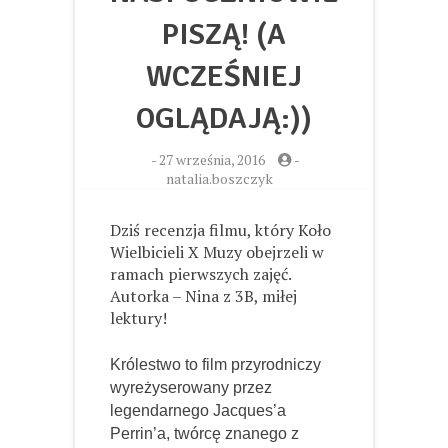
PISZĄ! (A
WCZEŚNIEJ
OGLĄDAJĄ:))
-
27 września, 2016
-
natalia.boszczyk
Dziś recenzja filmu, który Koło
Wielbicieli X Muzy obejrzeli w
ramach pierwszych zajęć.
Autorka – Nina z 3B, miłej
lektury!
Królestwo to film przyrodniczy
wyreżyserowany przez
legendarnego Jacques’a
Perrin’a, twórcę znanego z