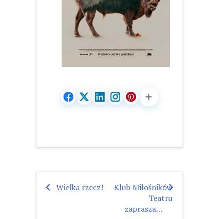
Wielka rzecz!
Klub Miłośników
Nawigacja
Teatru
wpisu
zaprasza…