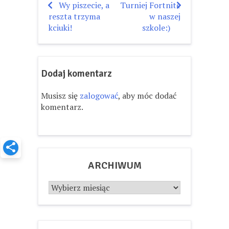
Wy piszecie, a
Turniej Fortnite
Nawigacja
reszta trzyma
w naszej
wpisu
kciuki!
szkole:)
Dodaj komentarz
Musisz się
zalogować
, aby móc dodać
komentarz.
ARCHIWUM
Archiwum