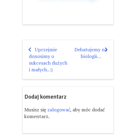
Uprzejmie
Debatujemy na
Nawigacja
donosimy o
biologii…
wpisu
sukcesach dużych
i małych..:)
Dodaj komentarz
Musisz się
zalogować
, aby móc dodać
komentarz.