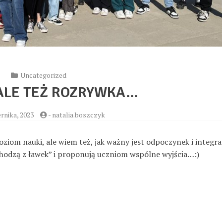
Uncategorized
ALE TEŻ ROZRYWKA…
rnika, 2023
-
natalia.boszczyk
iom nauki, ale wiem też, jak ważny jest odpoczynek i integrac
chodzą z ławek” i proponują uczniom wspólne wyjścia…:)