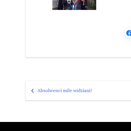
Absolwenci mile widziani!
Nawigacja
wpisu