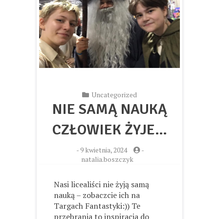
Uncategorized
NIE SAMĄ NAUKĄ
CZŁOWIEK ŻYJE…
-
9 kwietnia, 2024
-
natalia.boszczyk
Nasi licealiści nie żyją samą
nauką – zobaczcie ich na
Targach Fantastyki:)) Te
przebrania to inspiracja do