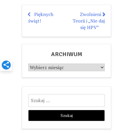
Pięknych
Zwolnieni z
Nawigacja
świąt!
Teorii i „Nie daj
wpisu
się HPV”
ARCHIWUM
Archiwum
Szukaj: