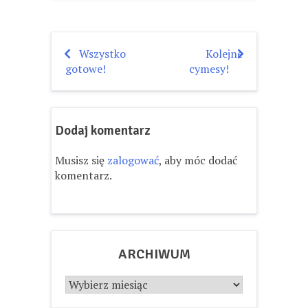
Wszystko
Kolejne
Nawigacja
gotowe!
cymesy!
wpisu
Dodaj komentarz
Musisz się
zalogować
, aby móc dodać
komentarz.
ARCHIWUM
Archiwum