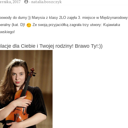
ernika, 2017
-
natalia.boszczyk
 powody do dumy:)) Marysia z klasy 2LO
zajęła 3. miejsce w Międzynarodowy
ralny (kat. D)! 
 Ze swoją przyjaciółką zagrała trzy utwory:
Kujawiaka
awskiego!
lacje dla Ciebie i Twojej rodziny! Brawo Ty!:)) 