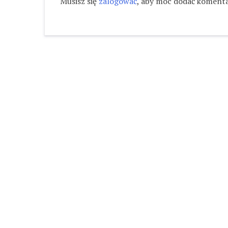
Musisz się
zalogować
, aby móc dodać komenta