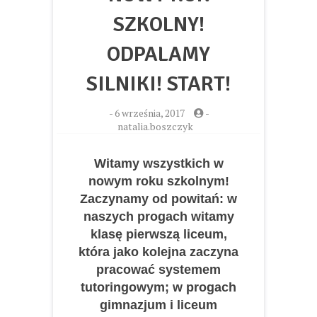
SZKOLNY!
ODPALAMY
SILNIKI! START!
-
6 września, 2017
-
natalia.boszczyk
Witamy wszystkich w
nowym roku szkolnym!
Zaczynamy od powitań: w
naszych progach witamy
klasę pierwszą liceum,
która jako kolejna zaczyna
pracować systemem
tutoringowym; w progach
gimnazjum i liceum