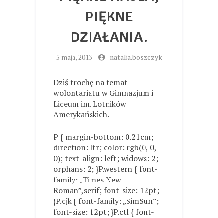
PIĘKNE
DZIAŁANIA.
-
5 maja, 2013
-
natalia.boszczyk
Dziś trochę na temat
wolontariatu w Gimnazjum i
Liceum im. Lotników
Amerykańskich.
P { margin-bottom: 0.21cm;
direction: ltr; color: rgb(0, 0,
0); text-align: left; widows: 2;
orphans: 2; }P.western { font-
family: „Times New
Roman”,serif; font-size: 12pt;
}P.cjk { font-family: „SimSun”;
font-size: 12pt; }P.ctl { font-