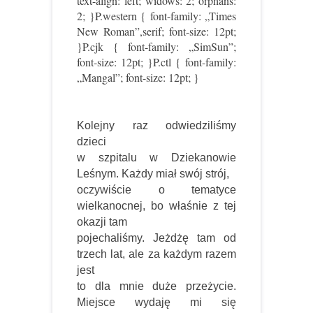
text-align: left; widows: 2; orphans:
2; }P.western { font-family: „Times
New Roman”,serif; font-size: 12pt;
}P.cjk { font-family: „SimSun”;
font-size: 12pt; }P.ctl { font-family:
„Mangal”; font-size: 12pt; }
Kolejny raz odwiedziliśmy
dzieci
w szpitalu w Dziekanowie
Leśnym. Każdy miał swój strój,
oczywiście o tematyce
wielkanocnej, bo właśnie z tej
okazji tam
pojechaliśmy. Jeżdżę tam od
trzech lat, ale za każdym razem
jest
to dla mnie duże przeżycie.
Miejsce wydaję mi się