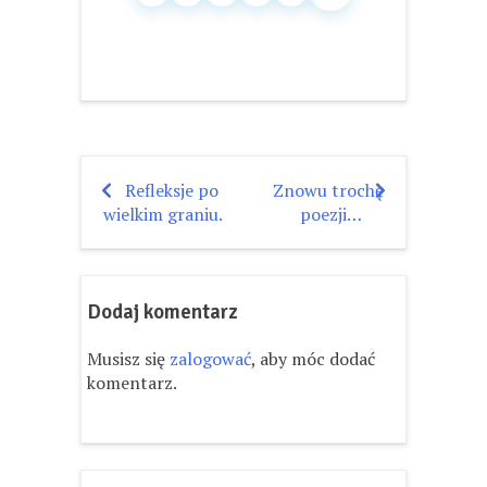
Refleksje po
Znowu trochę
Nawigacja
wielkim graniu.
poezji…
wpisu
Dodaj komentarz
Musisz się
zalogować
, aby móc dodać
komentarz.