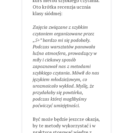
kurs metod szybkiego czytania.
Oto krótka recenzja ucznia
klasy siódmej:
Zajęcia związane z szybkim
czytaniem organizowane przez
„5+” bardzo mi się podobały.
Podczas warsztatów panowała
luźna atmosfera, prowadzący w
miły i ciekawy sposób
zapoznawał nas z metodami
szybkiego czytania. Mówił do nas
językiem młodzieżowym, co
urozmaicało wykład. Myślę, że
przydałaby się powtórka,
podczas której moglibyśmy
poćwiczyć umiejętności.
Być może będzie jeszcze okazja,
by te metody wykorzystać i w
praktyce stosować wiedzę z