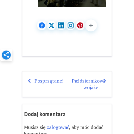
Posprzątane!
Październikowe
Nawigacja
wojaże!
wpisu
Dodaj komentarz
Musisz się
zalogować
, aby móc dodać
komentarz.