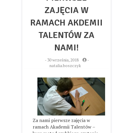
ZAJĘCIA W
RAMACH AKDEMII
TALENTÓW ZA
NAMI!
-
30 września, 2018
-
natalia.boszczyk
Za nami pierwsze zajęcia w
ramach Akademii Talentów –