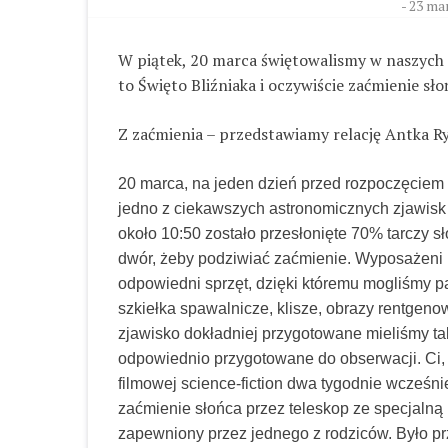
-
23 mar
W piątek, 20 marca świętowalismy w naszych s
to Święto Bliźniaka i oczywiście zaćmienie sło
Z zaćmienia – przedstawiamy relację Antka R
20 marca, na jeden dzień przed rozpoczęciem 
jedno z ciekawszych astronomicznych zjawisk
około 10:50 zostało przesłonięte 70% tarczy s
dwór, żeby podziwiać zaćmienie. Wyposażeni 
odpowiedni sprzęt, dzięki któremu mogliśmy pa
szkiełka spawalnicze, klisze, obrazy rentgeno
zjawisko dokładniej przygotowane mieliśmy tak
odpowiednio przygotowane do obserwacji. Ci, 
filmowej science-fiction dwa tygodnie wcześnie
zaćmienie słońca przez teleskop ze specjalną p
zapewniony przez jednego z rodziców. Było p