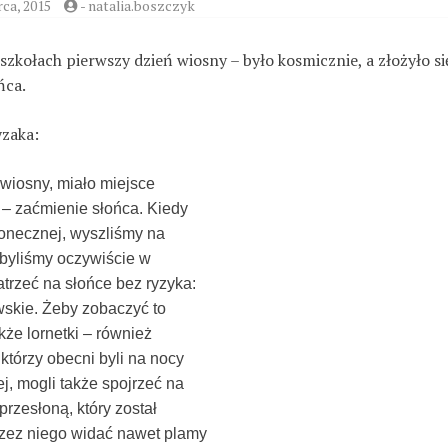
ca, 2015
-
natalia.boszczyk
zkołach pierwszy dzień wiosny – było kosmicznie, a złożyło si
ńca.
yzaka:
wiosny, miało miejsce
 – zaćmienie słońca. Kiedy
łonecznej, wyszliśmy na
byliśmy oczywiście w
trzeć na słońce bez ryzyka:
wskie. Żeby zobaczyć to
że lornetki – również
którzy obecni byli na nocy
j, mogli także spojrzeć na
rzesłoną, który został
rzez niego widać nawet plamy