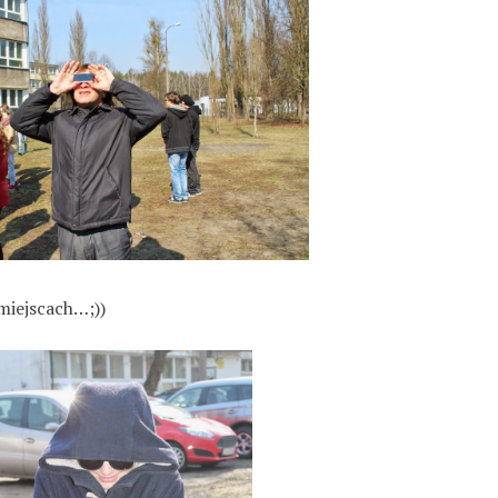
miejscach…;))