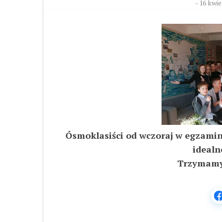
-
16 kwie
Ósmoklasiści od wczoraj w egzamin
idealn
Trzymamy 