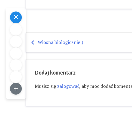
Wiosna biologicznie:)
Nawigacja
wpisu
Dodaj komentarz
Musisz się
zalogować
, aby móc dodać komenta