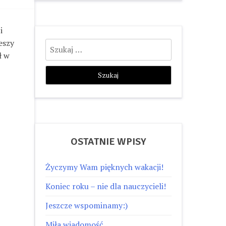
i
Szukaj:
eszy
ł w
OSTATNIE WPISY
Życzymy Wam pięknych wakacji!
Koniec roku – nie dla nauczycieli!
Jeszcze wspominamy:)
Miła wiadomość…