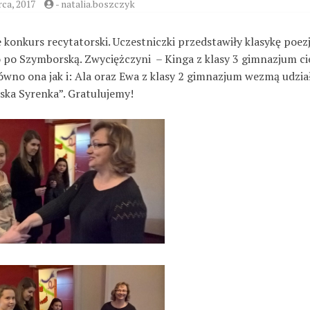
ca, 2017
-
natalia.boszczyk
 konkurs recytatorski. Uczestniczki przedstawiły klasykę poezj
o po Szymborską. Zwyciężczyni – Kinga z klasy 3 gimnazjum ci
ówno ona jak i: Ala oraz Ewa z klasy 2 gimnazjum wezmą udzia
ska Syrenka”. Gratulujemy!