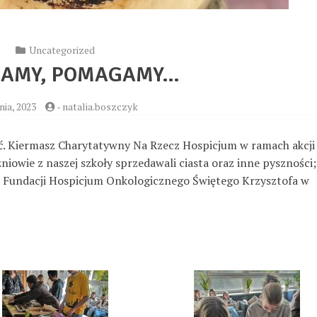
Uncategorized
AMY, POMAGAMY…
nia, 2023
-
natalia.boszczyk
. K
iermasz Charytatywny Na Rzecz Hospicjum w ramach akcji
niowie z naszej szkoły sprzedawali ciasta oraz inne pyszności;
o Fundacji Hospicjum Onkologicznego Świętego Krzysztofa w