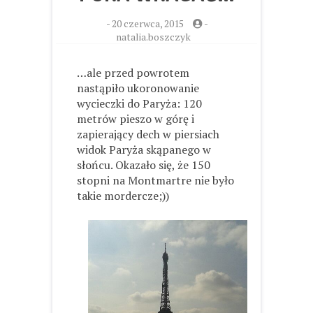
-
20 czerwca, 2015
-
natalia.boszczyk
…ale przed powrotem
nastąpiło ukoronowanie
wycieczki do Paryża: 120
metrów pieszo w górę i
zapierający dech w piersiach
widok Paryża skąpanego w
słońcu. Okazało się, że 150
stopni na Montmartre nie było
takie mordercze;))