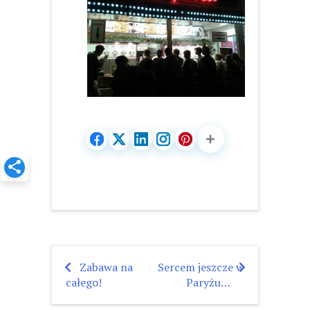
Zabawa na
Sercem jeszcze w
Nawigacja
całego!
Paryżu…
wpisu