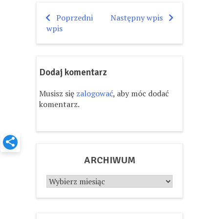
Poprzedni
Następny wpis
Nawigacja
wpis
wpisu
Dodaj komentarz
Musisz się
zalogować
, aby móc dodać
komentarz.
ARCHIWUM
Archiwum