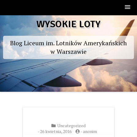
Skip
WYSOKIE LOTY
to
content
Blog Liceum im. Lotników Amerykańskich
w Warszawie
Uncategorized
-
26 kwietnia, 2016
-
anonim