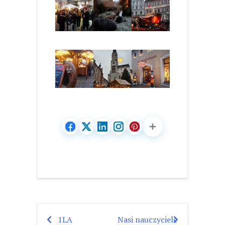
1LA
Nasi nauczyciele
Nawigacja