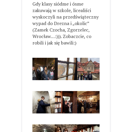
Gdy klasy siódme i ósme
zakuwają w szkole, licealiści
wyskoczyli na przedświąteczny
wypad do Drezna i „okolic”
(Zamek Czocha, Zgorzelec,
Wrocław…:))). Zobaczcie, co
robili i jak się bawili:)