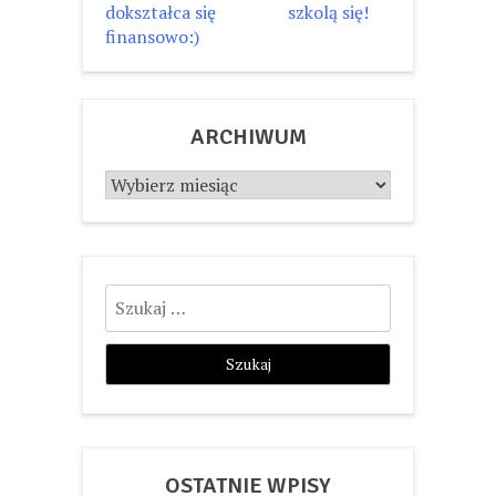
dokształca się
szkolą się!
wpisu
finansowo:)
ARCHIWUM
Archiwum
Szukaj:
OSTATNIE WPISY