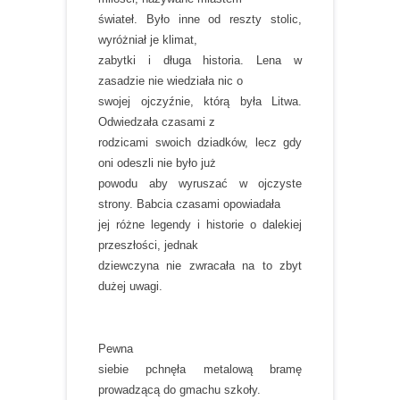
świateł. Było inne od reszty stolic,
wyróżniał je klimat,
zabytki i długa historia. Lena w
zasadzie nie wiedziała nic o
swojej ojczyźnie, którą była Litwa.
Odwiedzała czasami z
rodzicami swoich dziadków, lecz gdy
oni odeszli nie było już
powodu aby wyruszać w ojczyste
strony. Babcia czasami opowiadała
jej różne legendy i historie o dalekiej
przeszłości, jednak
dziewczyna nie zwracała na to zbyt
dużej uwagi.
Pewna
siebie pchnęła metalową bramę
prowadzącą do gmachu szkoły.