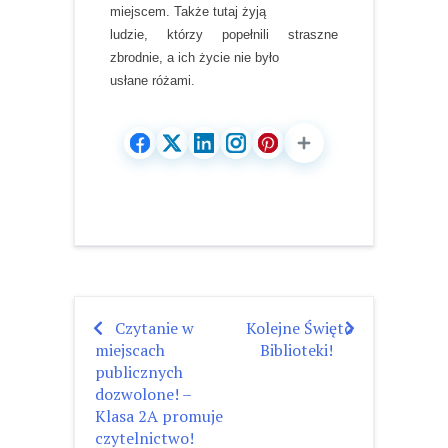
miejscem. Także tutaj żyją
ludzie, którzy popełnili straszne
zbrodnie, a ich życie nie było
usłane różami.
Czytanie w
Kolejne Święto
Nawigacja
miejscach
Biblioteki!
wpisu
publicznych
dozwolone! –
Klasa 2A promuje
czytelnictwo!