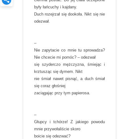
były łańcuchy i kajdany.
Duch rozejrzał się dookoła. Nikt się nie
odezwał.
–
Nie zapytacie co mnie tu sprowadza?
Nie chcecie mi pomóc? – odezwał
się szyderczo mężczyzna, śmiejąc i
krztusząc się dymem. Nikt
nie śmiał nawet pisnąć, a duch śmiał
się coraz głośniej
zaciągając przy tym papierosa.
–
Głupcy i tchórze! Z jakiego powodu
mnie przywołaliście skoro
boicie się odezwać?