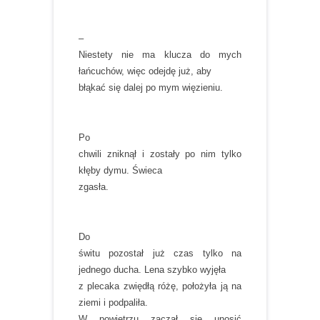
–
Niestety nie ma klucza do mych
łańcuchów, więc odejdę już, aby
błąkać się dalej po mym więzieniu.
Po
chwili zniknął i zostały po nim tylko
kłęby dymu. Świeca
zgasła.
Do
świtu pozostał już czas tylko na
jednego ducha. Lena szybko wyjęła
z plecaka zwiędłą różę, położyła ją na
ziemi i podpaliła.
W powietrzu zaczął się unosić