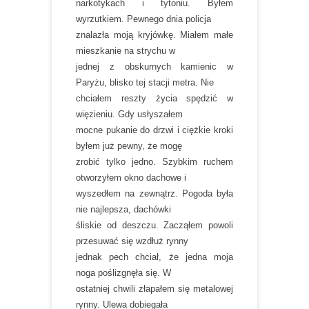
narkotykach i tytoniu. Byłem
wyrzutkiem. Pewnego dnia policja
znalazła moją kryjówkę. Miałem małe
mieszkanie na strychu w
jednej z obskurnych kamienic w
Paryżu, blisko tej stacji metra. Nie
chciałem reszty życia spędzić w
więzieniu. Gdy usłyszałem
mocne pukanie do drzwi i ciężkie kroki
byłem już pewny, że mogę
zrobić tylko jedno. Szybkim ruchem
otworzyłem okno dachowe i
wyszedłem na zewnątrz. Pogoda była
nie najlepsza, dachówki
śliskie od deszczu. Zacząłem powoli
przesuwać się wzdłuż rynny
jednak pech chciał, że jedna moja
noga poślizgnęła się. W
ostatniej chwili złapałem się metalowej
rynny. Ulewa dobiegała