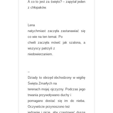
A co to jest za święto? – zapytał jeden
z chłopaków.
Lena
natychmiast zaczęła zastanawiać się
co wie na ten temat. Po
chwili zaczęła mówić jak szalona, a
wszyscy patrzyli z
niedowierzaniem.
–
Dziady to obrzęd obchodzony w wigilię
Święta Zmarłych na
terenach mojej ojczyzny. Podczas jego
trwania przywoływano duchy i
pomagano dostać się im do nieba.
Oczywiście przynoszono też
jedzenie i picie, aby częstować dusze