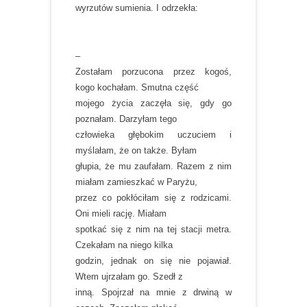
wyrzutów sumienia. I odrzekła:
–
Zostałam porzucona przez kogoś,
kogo kochałam. Smutna część
mojego życia zaczęła się, gdy go
poznałam. Darzyłam tego
człowieka głębokim uczuciem i
myślałam, że on także. Byłam
głupia, że mu zaufałam. Razem z nim
miałam zamieszkać w Paryżu,
przez co pokłóciłam się z rodzicami.
Oni mieli rację. Miałam
spotkać się z nim na tej stacji metra.
Czekałam na niego kilka
godzin, jednak on się nie pojawiał.
Wtem ujrzałam go. Szedł z
inną. Spojrzał na mnie z drwiną w