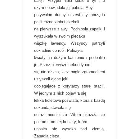
dalej? Przypomniała sobie o tym, o
czym opowiadała jej babcia. Aby
przywołać duchy uczestnicy obrzędu
palili różne zioła i czekali
na pierwsze zjawy. Podniosła zapałki i
wyszukała w swoim plecaku
wiązkę lawendy. Wszyscy patrzyli
dokładnie co robi. Położyła
kwiaty na dużym kamieniu i podpaliła
je. Przez pierwsze sekundy nic
się nie działo, lecz nagle zgromadzeni
usłyszeli ciche jęki
dobiegające z korytarzy starej stacji.
W jednym z nich pojawiła się
lekka fioletowa poświata, która z każdą
sekundą stawała się
coraz mocniejsza. Wtem ukazała się
postać starszej kobiety, która
unosiła się wysoko nad ziemią.
Zapadła cisza.