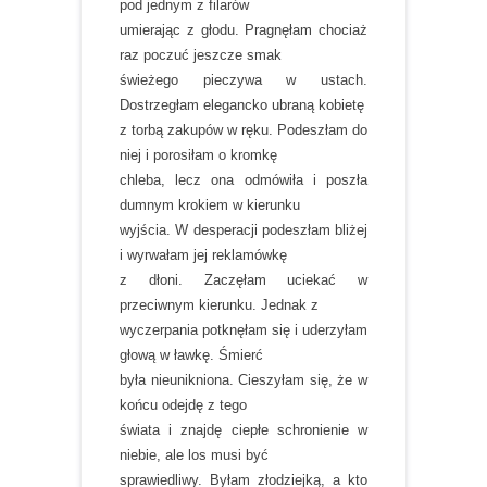
pod jednym z filarów
umierając z głodu. Pragnęłam chociaż
raz poczuć jeszcze smak
świeżego pieczywa w ustach.
Dostrzegłam elegancko ubraną kobietę
z torbą zakupów w ręku. Podeszłam do
niej i porosiłam o kromkę
chleba, lecz ona odmówiła i poszła
dumnym krokiem w kierunku
wyjścia. W desperacji podeszłam bliżej
i wyrwałam jej reklamówkę
z dłoni. Zaczęłam uciekać w
przeciwnym kierunku. Jednak z
wyczerpania potknęłam się i uderzyłam
głową w ławkę. Śmierć
była nieunikniona. Cieszyłam się, że w
końcu odejdę z tego
świata i znajdę ciepłe schronienie w
niebie, ale los musi być
sprawiedliwy. Byłam złodziejką, a kto