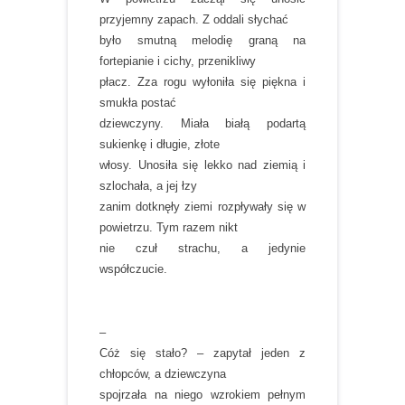
przyjemny zapach. Z oddali słychać
było smutną melodię graną na
fortepianie i cichy, przenikliwy
płacz. Zza rogu wyłoniła się piękna i
smukła postać
dziewczyny. Miała białą podartą
sukienkę i długie, złote
włosy. Unosiła się lekko nad ziemią i
szlochała, a jej łzy
zanim dotknęły ziemi rozpływały się w
powietrzu. Tym razem nikt
nie czuł strachu, a jedynie
współczucie.
–
Cóż się stało? – zapytał jeden z
chłopców, a dziewczyna
spojrzała na niego wzrokiem pełnym