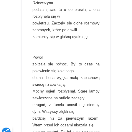
Dziewczyna
podała zjawie to o co prosiła, a ona
rozpłynęła się w
powietrzu. Zaczęły się ciche rozmowy
zebranych, które po chwili
zamieniły się w głośną dyskusję.
Powoli
zbliżała się północ. Był to czas na
pojawienie się kolejnego
ducha. Lena wyjęła małą zapachową
świecę i zapaliła ją.
Mocny ogień rozbłysnął. Stare lampy
zawieszone na suficie zaczęły
mrugać, z tunelu unosił się ciemny
dym. Wszyscy zlękli się
bardziej niż za pierwszym razem.
Wtem przed ich oczami ukazała się
ciemna postać. Do jej ciała uczepione