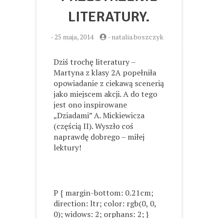
LITERATURY.
-
25 maja, 2014
-
natalia.boszczyk
Dziś trochę literatury –
Martyna z klasy 2A popełniła
opowiadanie z ciekawą scenerią
jako miejscem akcji. A do tego
jest ono inspirowane
„Dziadami” A. Mickiewicza
(częścią II). Wyszło coś
naprawdę dobrego – miłej
lektury!
P { margin-bottom: 0.21cm;
direction: ltr; color: rgb(0, 0,
0); widows: 2; orphans: 2; }