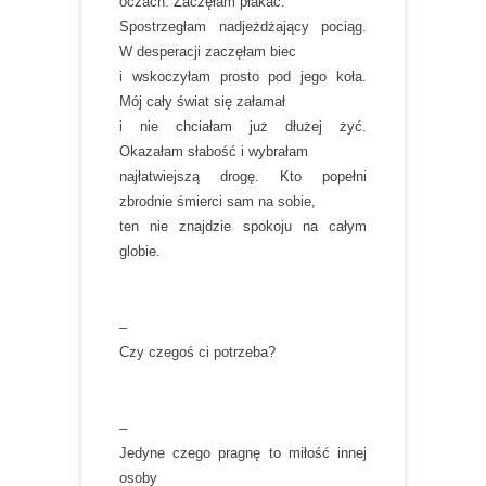
oczach. Zaczęłam płakać.
Spostrzegłam nadjeżdżający pociąg.
W desperacji zaczęłam biec
i wskoczyłam prosto pod jego koła.
Mój cały świat się załamał
i nie chciałam już dłużej żyć.
Okazałam słabość i wybrałam
najłatwiejszą drogę. Kto popełni
zbrodnie śmierci sam na sobie,
ten nie znajdzie spokoju na całym
globie.
–
Czy czegoś ci potrzeba?
–
Jedyne czego pragnę to miłość innej
osoby