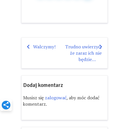
Walczymy!
Trudno uwierzyć,
Nawigacja
że zaraz ich nie
wpisu
będzie…
Dodaj komentarz
Musisz się
zalogować
, aby móc dodać
komentarz.