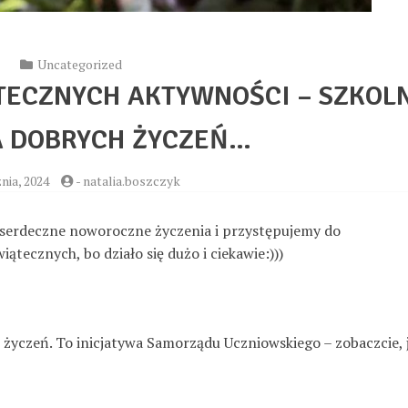
Uncategorized
TECZNYCH AKTYWNOŚCI – SZKOL
A DOBRYCH ŻYCZEŃ…
nia, 2024
-
natalia.boszczyk
erdeczne noworoczne życzenia i przystępujemy do
tecznych, bo działo się dużo i ciekawie:)))
życzeń. To inicjatywa Samorządu Uczniowskiego – zobaczcie, 