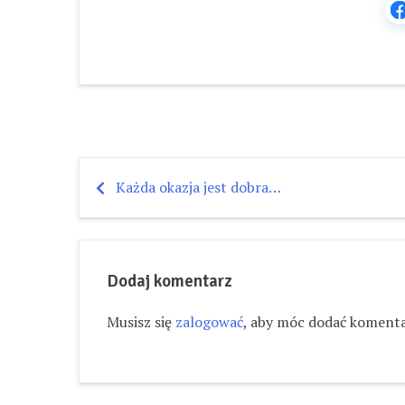
Każda okazja jest dobra…
Nawigacja
wpisu
Dodaj komentarz
Musisz się
zalogować
, aby móc dodać komenta