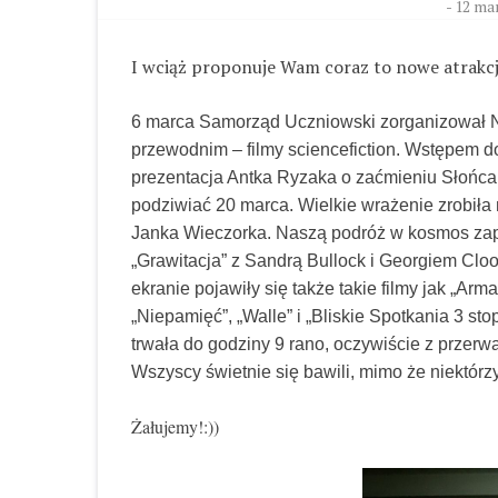
-
12 mar
I wciąż proponuje Wam coraz to nowe atrakcje
6 marca Samorząd Uczniowski zorganizował 
przewodnim – filmy science­fiction. Wstępem d
prezentacja Antka Ryzaka o zaćmieniu Słońca
podziwiać 20 marca. Wielkie wrażenie zrobiła
Janka Wieczorka. Naszą podróż w kosmos zapo
„Grawitacja” z Sandrą Bullock i Georgiem Cl
ekranie pojawiły się także takie filmy jak „Arm
„Niepamięć”, „Wall­e” i „Bliskie Spotkania 3 st
trwała do godziny 9 rano, oczywiście z przerw
Wszyscy świetnie się bawili, mimo że niektórzy
Żałujemy!:))