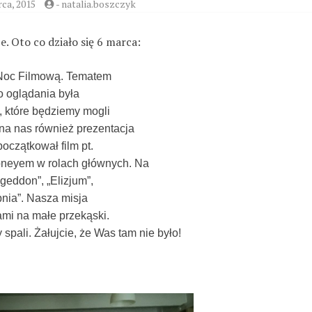
ca, 2015
-
natalia.boszczyk
. Oto co działo się 6 marca:
Noc Filmową. Tematem
o oglądania była
, które będziemy mogli
 na nas również prezentacja
czątkował film pt.
ooneyem w rolach głównych. Na
ageddon”, „Elizjum”,
opnia”. Nasza misja
ami na małe przekąski.
 spali. Żałujcie, że Was tam nie było!