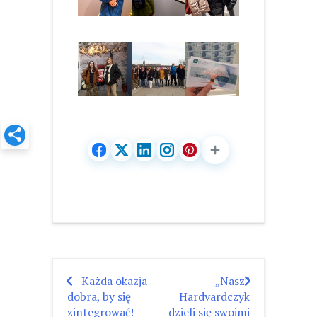
Każda okazja
„Nasz”
Nawigacja
dobra, by się
Hardvardczyk
wpisu
zintegrować!
dzieli się swoimi