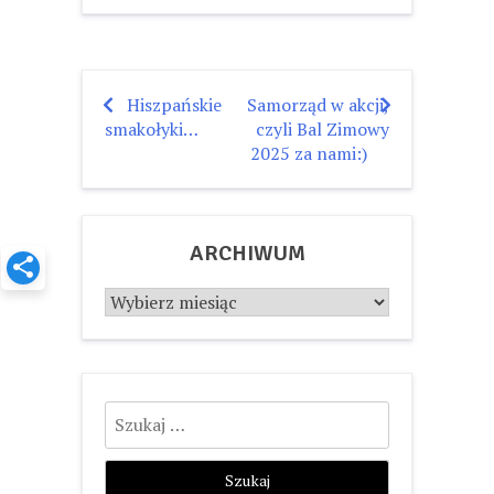
Hiszpańskie
Samorząd w akcji,
Nawigacja
smakołyki…
czyli Bal Zimowy
wpisu
2025 za nami:)
ARCHIWUM
Archiwum
Szukaj: