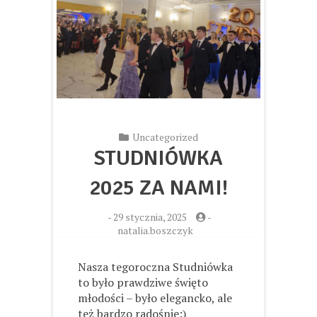
Uncategorized
STUDNIÓWKA
2025 ZA NAMI!
-
29 stycznia, 2025
-
natalia.boszczyk
Nasza tegoroczna Studniówka
to było prawdziwe święto
młodości – było elegancko, ale
też bardzo radośnie:)