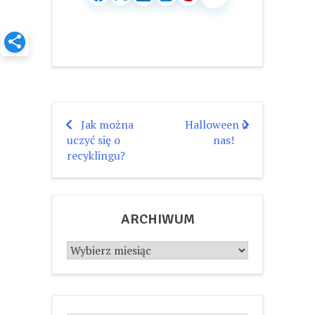
Jak można
Halloween u
Nawigacja
uczyć się o
nas!
wpisu
recyklingu?
ARCHIWUM
Archiwum