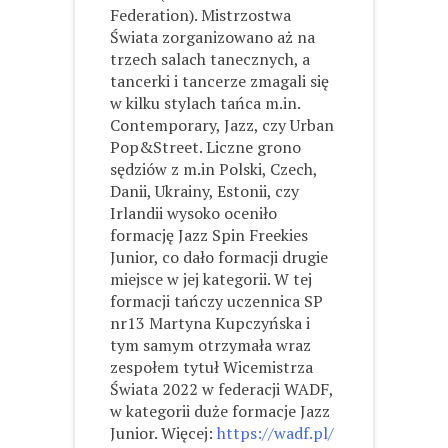
Federation). Mistrzostwa
Świata zorganizowano aż na
trzech salach tanecznych, a
tancerki i tancerze zmagali się
w kilku stylach tańca m.in.
Contemporary, Jazz, czy Urban
Pop&Street. Liczne grono
sędziów z m.in Polski, Czech,
Danii, Ukrainy, Estonii, czy
Irlandii wysoko oceniło
formację Jazz Spin Freekies
Junior, co dało formacji drugie
miejsce w jej kategorii. W tej
formacji tańczy uczennica SP
nr13 Martyna Kupczyńska i
tym samym otrzymała wraz
zespołem tytuł Wicemistrza
Świata 2022 w federacji WADF,
w kategorii duże formacje Jazz
Junior. Więcej:
https://wadf.pl/