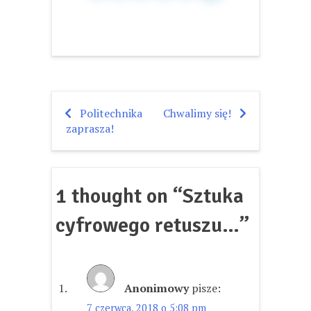
Politechnika
Chwalimy się!
Nawigacja
zaprasza!
wpisu
1 thought on “
Sztuka
cyfrowego retuszu…
”
Anonimowy
pisze:
7 czerwca, 2018 o 5:08 pm