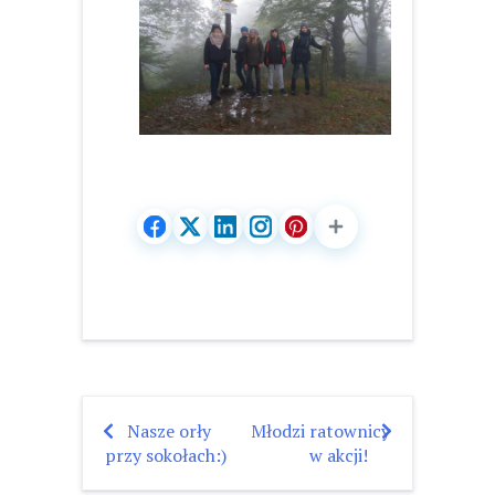
Nasze orły
Młodzi ratownicy
Nawigacja
przy sokołach:)
w akcji!
wpisu