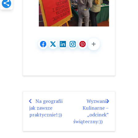
Na geografii
Wyzwanie
Nawigacja
jak zawsze
Kulinarne –
wpisu
praktycznie!:))
„odcinek”
świąteczny:))