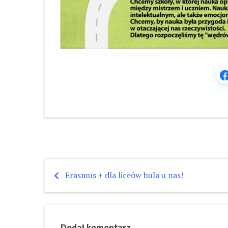
Erasmus + dla liceów hula u nas!
Nawigacja
wpisu
Dodaj komentarz