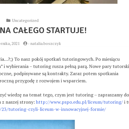
Uncategorized
NA CAŁEGO STARTUJE!
rnika, 2021
-
natalia.boszczyk
cia…?;) To nasz pokój spotkań tutoringowych. Po miesiącu
” i wybierania – tutoring rusza pełną parą. Nowe pary tutorsk
roczne, podpisywane są kontrakty. Zaraz potem spotkania
 roczną przygodę z rozwojem i wsparciem.
zyć wiedzę na temat tego, czym jest tutoring – zapraszamy do
u z naszej strony:
http://www.pspo.edu.pl/liceum/tutoring/
i t
/23/tutoring-czyli-liceum-w-innowacyjnej-formie/