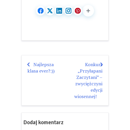
Najlepsza
Konkurs
Nawigacja
klasa ever?:))
„Przyłapani
wpisu
Zaczytani” –
zwyciężczyni
edycji
wiosennej!
Dodaj komentarz