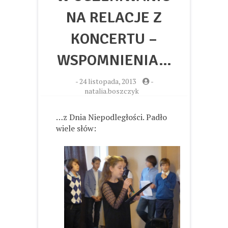
NA RELACJE Z
KONCERTU –
WSPOMNIENIA…
-
24 listopada, 2013
-
natalia.boszczyk
…z Dnia Niepodległości. Padło
wiele słów: