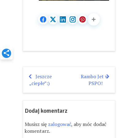
Jeszcze
Rambo Jet w
Nawigacja
„ciepłe”:)
PSPO!
wpisu
Dodaj komentarz
Musisz się
zalogować
, aby móc dodać
komentarz.