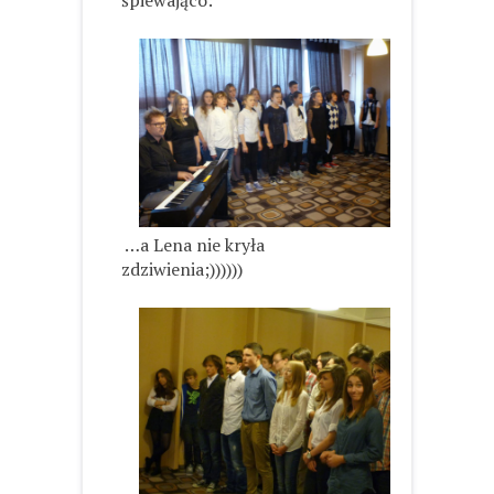
śpiewająco:
…a Lena nie kryła
zdziwienia;))))))