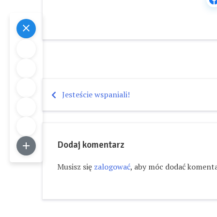
Jesteście wspaniali!
Nawigacja
wpisu
Dodaj komentarz
Musisz się
zalogować
, aby móc dodać komenta