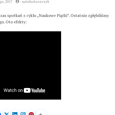
go, 2017
-
natalia.boszczyk
as spotkań z cyklu „Naukowe Piątki”. Ostatnio zgłębiliśmy
o. Oto efekty: