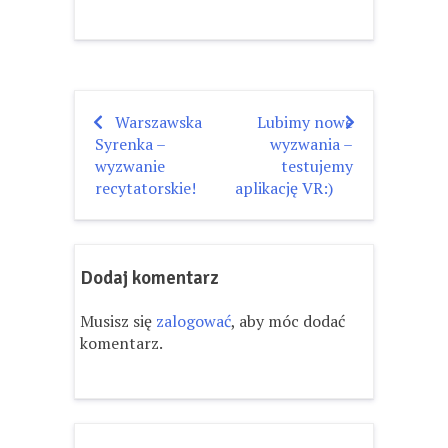
Warszawska
Lubimy nowe
Nawigacja
Syrenka –
wyzwania –
wpisu
wyzwanie
testujemy
recytatorskie!
aplikację VR:)
Dodaj komentarz
Musisz się
zalogować
, aby móc dodać
komentarz.