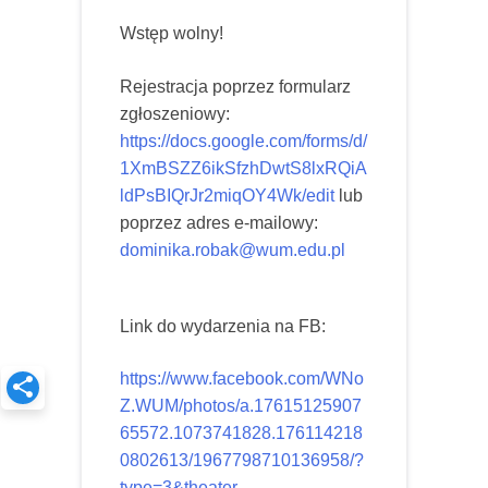
Wstęp wolny!
Rejestracja poprzez formularz
zgłoszeniowy:
https://docs.google.com/forms/d/
1XmBSZZ6ikSfzhDwtS8lxRQiA
ldPsBIQrJr2miqOY4Wk/edit
lub
poprzez adres e-mailowy:
dominika.robak@wum.edu.pl
Link do wydarzenia na FB:
https://www.facebook.com/WNo
Z.WUM/photos/a.17615125907
65572.1073741828.176114218
0802613/1967798710136958/?
type=3&theater