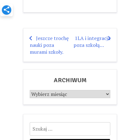
Jeszcze trochę
1LA i integracja
Nawigacja
nauki poza
poza szkołą…
wpisu
murami szkoły.
ARCHIWUM
Archiwum
Szukaj: